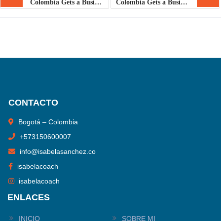
Colombia Gets a Business Makeover
Colombia Gets a Business Makeover
CONTACTO
Bogotá – Colombia
+
573150600007
info@isabelasanchez.co
isabelacoach
isabelacoach
ENLACES
INICIO
SOBRE MI